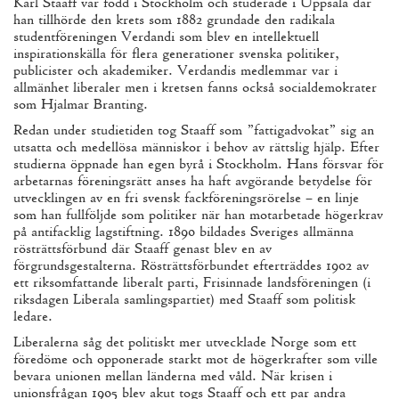
Karl Staaff var född i Stockholm och studerade i Uppsala där
han tillhörde den krets som
1882
grundade den radikala
studentföreningen Verdandi som blev en intellektuell
inspirationskälla för flera generationer svenska politiker,
publicister och akademiker. Verdandis medlemmar var i
allmänhet liberaler men i kretsen fanns också socialdemokrater
som Hjalmar Branting.
Redan under studietiden tog Staaff som ”fattigadvokat” sig an
utsatta och medellösa människor i behov av rättslig hjälp. Efter
studierna öppnade han egen byrå i Stockholm. Hans försvar för
arbetarnas föreningsrätt anses ha haft avgörande betydelse för
utvecklingen av en fri svensk fackföreningsrörelse – en linje
som han fullföljde som politiker när han motarbetade högerkrav
på antifacklig lagstiftning.
1890
bildades Sveriges allmänna
rösträttsförbund där Staaff genast blev en av
förgrundsgestalterna. Rösträttsförbundet efterträddes
1902
av
ett riksomfattande liberalt parti, Frisinnade landsföreningen (i
riksdagen Liberala samlingspartiet) med Staaff som politisk
ledare.
Liberalerna såg det politiskt mer utvecklade Norge som ett
föredöme och opponerade starkt mot de högerkrafter som ville
bevara unionen mellan länderna med våld. När krisen i
unionsfrågan
1905
blev akut togs Staaff och ett par andra