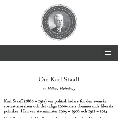
Togg
navig
Om Karl Staaff
av Håkan Holmberg
Karl Staaff (
1860 – 1915
) var politisk ledare för den svenska
rösträttsrörelsen och det tidiga
1900
-talets dominerande liberala
politiker. Han var statsminister
1905 – 1906
och
1911 – 1914
.