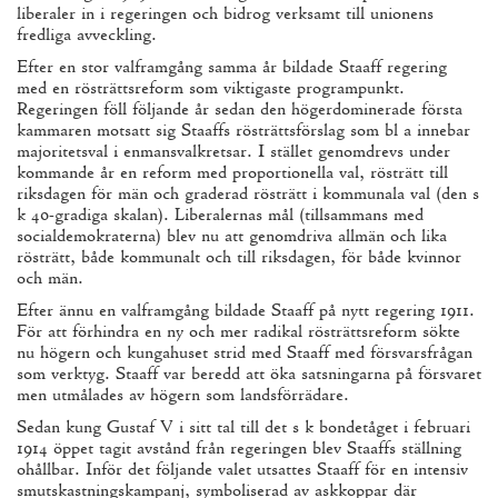
liberaler in i regeringen och bidrog verksamt till unionens
fredliga avveckling.
Efter en stor valframgång samma år bildade Staaff regering
med en rösträttsreform som viktigaste programpunkt.
Regeringen föll följande år sedan den högerdominerade första
kammaren motsatt sig Staaffs rösträttsförslag som bl a innebar
majoritetsval i enmansvalkretsar. I stället genomdrevs under
kommande år en reform med proportionella val, rösträtt till
riksdagen för män och graderad rösträtt i kommunala val (den s
k
40
-gradiga skalan). Liberalernas mål (tillsammans med
socialdemokraterna) blev nu att genomdriva allmän och lika
rösträtt, både kommunalt och till riksdagen, för både kvinnor
och män.
Efter ännu en valframgång bildade Staaff på nytt regering
1911
.
För att förhindra en ny och mer radikal rösträttsreform sökte
nu högern och kungahuset strid med Staaff med försvarsfrågan
som verktyg. Staaff var beredd att öka satsningarna på försvaret
men utmålades av högern som landsförrädare.
Sedan kung Gustaf V i sitt tal till det s k bondetåget i februari
1914
öppet tagit avstånd från regeringen blev Staaffs ställning
ohållbar. Inför det följande valet utsattes Staaff för en intensiv
smutskastningskampanj, symboliserad av askkoppar där