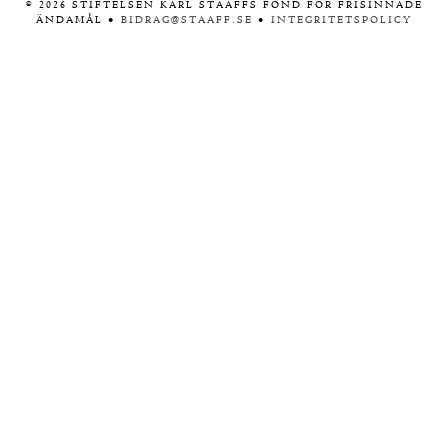
©
2026
STIFTELSEN KARL STAAFFS FOND FÖR FRISINNADE
ÄNDAMÅL •
BIDRAG@STAAFF.SE
•
INTEGRITETSPOLICY