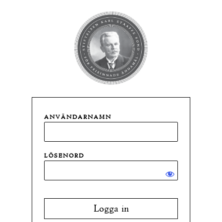
Logga
in
ANVÄNDARNAMN
LÖSENORD