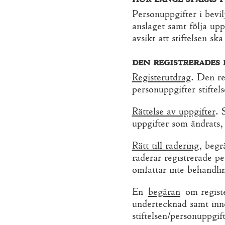
Personuppgifter i bevil
anslaget samt följa upp
avsikt att stiftelsen sk
den registrerades 
Registerutdrag
. Den re
personuppgifter stiftel
Rättelse av uppgifter
. 
uppgifter som ändrats,
Rätt till radering
, begr
raderar registrerade p
omfattar inte behandli
En
begäran
om register
undertecknad samt inn
stiftelsen/personuppgif