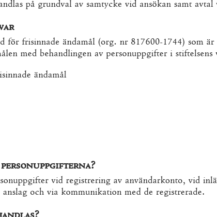
ndlas på grundval av samtycke vid ansökan samt avtal v
var
nd för frisinnade ändamål (org. nr 817600-1744) som är
len med behandlingen av personuppgifter i stiftelsens
risinnade ändamål
n personuppgifterna?
ersonuppgifter vid registrering av användarkonto, vid i
v anslag och via kommunikation med de registrerade.
handlas?