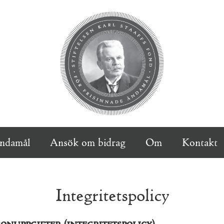
ändamål
Ansök om bidrag
Om
Kontakt
Integritetspolicy
onuppgifter (integritetspolicy)