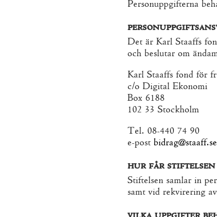
Personuppgifterna beha
personuppgiftsans
Det är Karl Staaffs fo
och beslutar om ändamå
Karl Staaffs fond för f
c/o Digital Ekonomi
Box 6188
102 33 Stockholm
Tel. 08-440 74 90
e-post
bidrag@staaff.se
hur får stiftelse
Stiftelsen samlar in p
samt vid rekvirering a
vilka uppgifter be