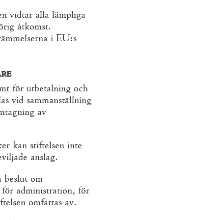
en vidtar alla lämpliga
hörig åtkomst.
stämmelserna i EU:s
are
mt för utbetalning och
las vid sammanställning
amtagning av
er kan stiftelsen inte
viljade anslag.
a beslut om
för administration, för
ftelsen omfattas av.