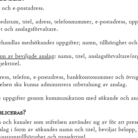
och e-postadress.
edatum, titel, adress, telefonnummer, e-postadress, up
et och anslagsförvaltare.
handlas medsökandes uppgifter; namn, tillhörighet och 
ion av beviljade anslag
: namn, titel, anslagsförvaltare/or
ekttitel.
ress, telefon, e-postadress, bankkontonummer och övrig
telsen ska kunna administrera utbetalning av anslag.
e uppgifter genom kommunikation med sökande och ans
bliceras?
s och kanaler som stiftelsen använder sig av för att pre
slag i form av sökandes namn och titel, beviljat belopp,
sationstillhörighet och projekttitel.