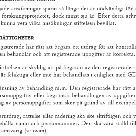
jade ansökningar sparas så länge det är nödvändigt för 
 forskningsprojektet, dock minst sju år. Efter detta ar
a kunna veta vilka ansökningar stiftelsen beviljat.
rättigheter
gistrerade har rätt att begära ett utdrag för att kontroll
sen behandlar och att registrerade uppgifter är korrekta.
Stiftelsen är skyldig att på begäran av den registrerade 
 är felaktiga eller inte har behandlats i enlighet med 
änsning av behandling m.m. Den registrerade har rätt att
ersonuppgifter eller begränsar behandlingen av uppgifte
ng av personuppgifter som sker på grund av till exempel
utdrag, rättelse eller radering ska ske skriftligen och
ehålla namn och personnummer. Den ska vara ställd til
tsansvarig (se ovan).