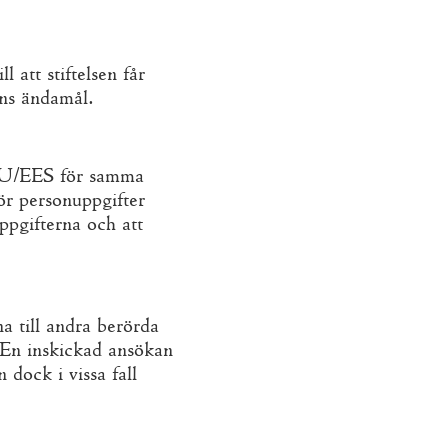
 att stiftelsen får
ens ändamål.
r EU/EES för samma
för personuppgifter
uppgifterna och att
a till andra berörda
. En inskickad ansökan
 dock i vissa fall