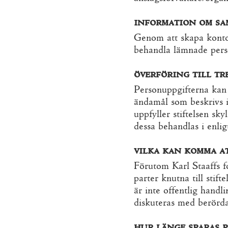
information om sa
Genom att skapa konto o
behandla lämnade perso
överföring till tr
Personuppgifterna kan 
ändamål som beskrivs i 
uppfyller stiftelsen sky
dessa behandlas i enl
vilka kan komma at
Förutom Karl Staaffs f
parter knutna till stif
är inte offentlig handl
diskuteras med berörda
hur länge sparas 