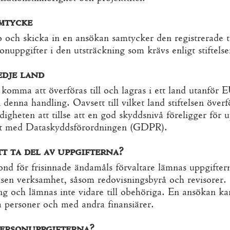
mtycke
ch skicka in en ansökan samtycker den registrerade till
nuppgifter i den utsträckning som krävs enligt stiftels
edje land
komma att överföras till och lagras i ett land utanfö
denna handling. Oavsett till vilket land stiftelsen över
ldigheten att tillse att en god skyddsnivå föreligger för 
igt med Dataskyddsförordningen (GDPR).
t ta del av uppgifterna?
ond för frisinnade ändamåls förvaltare lämnas uppgiftern
telsen verksamhet, såsom redovisningsbyrå och revisorer
ing och lämnas inte vidare till obehöriga. En ansökan kan
 personer och med andra finansiärer.
personuppgifterna?