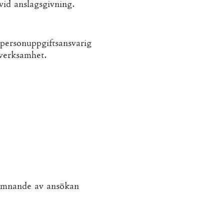
id anslagsgivning.
 personuppgiftsansvarig
 verksamhet.
nlämnande av ansökan