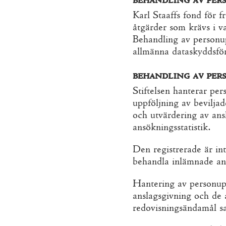
Karl Staaffs fond för f
åtgärder som krävs i va
Behandling av personup
allmänna dataskyddsf
behandling av per
Stiftelsen hanterar pe
uppföljning av bevilja
och utvärdering av ans
ansökningsstatistik.
Den registrerade är int
behandla inlämnade ans
Hantering av personuppg
anslagsgivning och de 
redovisningsändamål sam