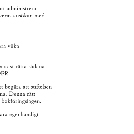
att administrera
kiveras ansökan med
era vilka
snarast rätta sådana
GDPR.
 begära att stiftelsen
rna. Denna rätt
 bokföringslagen.
 vara egenhändigt
l