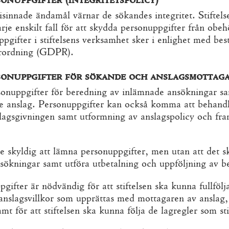
risinnade ändamål värnar de sökandes integritet. Stiftels
rje enskilt fall för att skydda personuppgifter från obe
pgifter i stiftelsens verksamhet sker i enlighet med be
örordning (GDPR).
sonuppgifter för sökande och anslagsmottag
rsonuppgifter för beredning av inlämnade ansökningar sa
de anslag. Personuppgifter kan också komma att behand
lagsgivningen samt utformning av anslagspolicy och fr
e skyldig att lämna personuppgifter, men utan att det sk
ökningar samt utföra utbetalning och uppföljning av be
ifter är nödvändig för att stiftelsen ska kunna fullfölj
anslagsvillkor som upprättas med mottagaren av anslag, 
t för att stiftelsen ska kunna följa de lagregler som sti