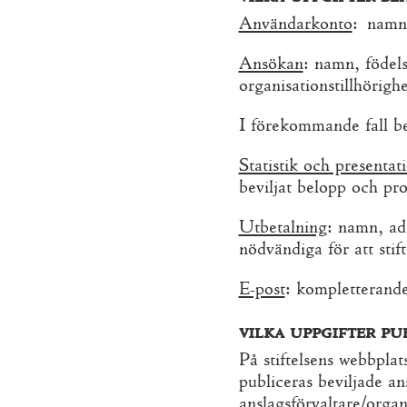
Användarkonto
: namn 
Ansökan
: namn, födels
organisationstillhörigh
I förekommande fall be
Statistik och presentat
beviljat belopp och proj
Utbetalning
: namn, ad
nödvändiga för att stif
E-post
: kompletterand
vilka uppgifter pu
På stiftelsens webbplat
publiceras beviljade an
anslagsförvaltare/organi